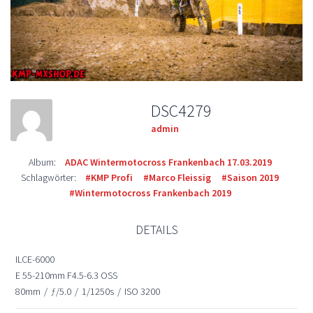
DSC4279
admin
Album:
ADAC Wintermotocross Frankenbach 17.03.2019
Schlagwörter:
#KMP Profi
#Marco Fleissig
#Saison 2019
#Wintermotocross Frankenbach 2019
DETAILS
ILCE-6000
E 55-210mm F4.5-6.3 OSS
80mm
/
ƒ/5.0
/
1/1250s
/
ISO 3200