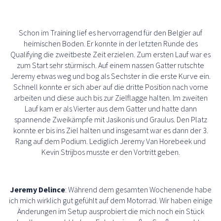
Schon im Training lief es hervorragend für den Belgier auf
heimischen Boden. Er konnte in der letzten Runde des
Qualifying die zweitbeste Zeit erzielen. Zum ersten Lauf war es
zum Start sehr stürmisch. Auf einem nassen Gatter rutschte
Jeremy etwas weg und bog als Sechster in die erste Kurve ein.
Schnell konnte er sich aber auf die dritte Position nach vorne
arbeiten und diese auch bis zur Zielflagge halten. Im zweiten
Lauf kam er als Vierter aus dem Gatter und hatte dann
spannende Zweikämpfe mit Jasikonis und Graulus. Den Platz
konnte er bis ins Ziel halten und insgesamt war es dann der 3.
Rang auf dem Podium. Lediglich Jeremy Van Horebeek und
Kevin Strijbos musste er den Vortritt geben.
Jeremy Delince
: Während dem gesamten Wochenende habe
ich mich wirklich gut gefühlt auf dem Motorrad. Wir haben einige
Änderungen im Setup ausprobiert die mich noch ein Stück