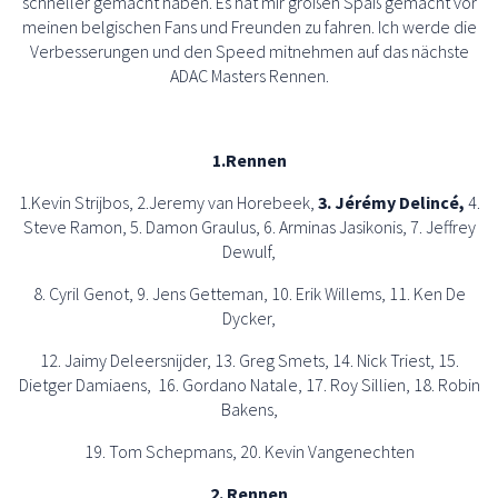
schneller gemacht haben. Es hat mir großen Spaß gemacht vor
meinen belgischen Fans und Freunden zu fahren. Ich werde die
Verbesserungen und den Speed mitnehmen auf das nächste
ADAC Masters Rennen.
1.Rennen
1.Kevin Strijbos, 2.Jeremy van Horebeek,
3. Jérémy Delincé,
4.
Steve Ramon, 5. Damon Graulus, 6. Arminas Jasikonis, 7. Jeffrey
Dewulf,
8. Cyril Genot, 9. Jens Getteman, 10. Erik Willems, 11. Ken De
Dycker,
12. Jaimy Deleersnijder, 13. Greg Smets, 14. Nick Triest, 15.
Dietger Damiaens, 16. Gordano Natale, 17. Roy Sillien, 18. Robin
Bakens,
19. Tom Schepmans, 20. Kevin Vangenechten
2. Rennen