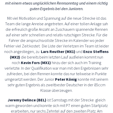
mit einem etwas unglücklichen Rennsonntag und einem richtig
guten Ergebnis bei den Junioren.
Mit viel Motivation und Spannung auf die neue Strecke ist das
Team die lange Anreise angetreten. Auf einer tollen Anlage sah
die erfreulich große Anzahl an Zuschauern spannende Rennen
auf einer sehr schnellen und relativ rutschigen Strecke. Für die
Fahrer die anspruchsvollste Strecke im Kalender wo jeder
Fehler viel Zeit kostet. Die Liste der Verletzen im Team ist leider
noch angestiegen, zu
Lars Reuther (MX1)
und
Enzo Steffens
(MX2)
die bereits beim letzten Lauf ausfielen kommt nun
noch
Kevin Fors (MX1)
hinzu der sich auch im Training
verletzte. In der Qualifikation war man mit den Ergebnissen sehr
zufrieden, bei den Rennen konnte das nur teilweise in Punkte
umgesetzt werden. Der Junior
Peter König
konnte mit seinem
sehr guten Ergebnis als zweitbester Deutscher in der 85ccm
Klasse überzeugen.
Jeremy Delince (BEL)
ist Samstags mit der Strecke gleich
warm geworden und konnte sich mit P7 einen guten Startplatz
erarbeiten, nur sechs Zehntel auf den zweiten Platz. Am