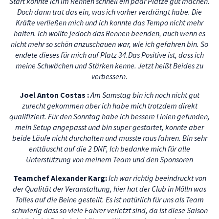
Start konnte ich im Rennen schnell ein paar Plätze gut machen.
Doch dann trat das ein, was ich vorher verdrängt habe. Die
Kräfte verließen mich und ich konnte das Tempo nicht mehr
halten. Ich wollte jedoch das Rennen beenden, auch wenn es
nicht mehr so schön anzuschauen war, wie ich gefahren bin. So
endete dieses für mich auf Platz 34.Das Positive ist, dass ich
meine Schwächen und Stärken kenne. Jetzt heißt Beides zu
verbessern.
Joel Anton Costas :
Am Samstag bin ich noch nicht gut
zurecht gekommen aber ich habe mich trotzdem direkt
qualifiziert. Für den Sonntag habe ich bessere Linien gefunden,
mein Setup angepasst und bin super gestartet, konnte aber
beide Läufe nicht durchalten und musste raus fahren. Bin sehr
enttäuscht auf die 2 DNF, Ich bedanke mich für alle
Unterstützung von meinem Team und den Sponsoren
Teamchef Alexander Karg:
Ich war richtig beeindruckt von
der Qualität der Veranstaltung, hier hat der Club in Mölln was
Tolles auf die Beine gestellt. Es ist natürlich für uns als Team
schwierig dass so viele Fahrer verletzt sind, da ist diese Saison