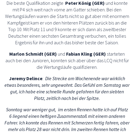
Die beste Qualifikation zeigte
Peter König (GER)
und konnte
mit P4 sich weit nach vorne am Gatter schieben. Bei den
Wertungsläufen waren die Starts nicht so gut aber mit enormem
Kampfgeist kam er von den hinteren Plätzen zurück bis an die
Top 10. Mit Platz 11 und 9 konnte er sich dann als zweitbester
Deutscher einen sechsten Gesamtrang verbuchen, ein tolles
Ergebnis für ihn und auch das bisher beste der Saison.
Marlon Schmidt (GER)
und
Fabian Kling (GER)
starteten
auch bei den Junioren, konnten sich aber über das LCQ nicht für
die Wertungsläufe qualifizieren.
Jeremy Delince
:
Die Strecke am Wochenende war wirklich
etwas besonderes, sehr ungewohnt. Das Gefühl am Samstag war
gut, ich habe eine schnelle Runde gefahren für den siebten
Platz, zeitlich nach bei der Spitze.
Sonntag war weniger gut, im ersten Rennen hatte ich auf Platz
6 liegend einen heftigen Zusammenstoß mit einem anderen
Fahrer. Ich konnte das Rennen mit Schmerzen fertig fahren, aber
mehr als Platz 28 war nicht drin. Im zweiten Rennen hatte ich