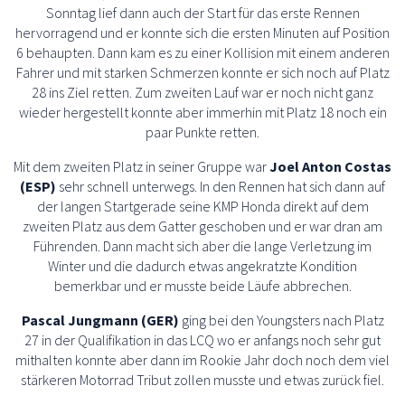
Sonntag lief dann auch der Start für das erste Rennen
hervorragend und er konnte sich die ersten Minuten auf Position
6 behaupten. Dann kam es zu einer Kollision mit einem anderen
Fahrer und mit starken Schmerzen konnte er sich noch auf Platz
28 ins Ziel retten. Zum zweiten Lauf war er noch nicht ganz
wieder hergestellt konnte aber immerhin mit Platz 18 noch ein
paar Punkte retten.
Mit dem zweiten Platz in seiner Gruppe war
Joel Anton Costas
(ESP)
sehr schnell unterwegs. In den Rennen hat sich dann auf
der langen Startgerade seine KMP Honda direkt auf dem
zweiten Platz aus dem Gatter geschoben und er war dran am
Führenden. Dann macht sich aber die lange Verletzung im
Winter und die dadurch etwas angekratzte Kondition
bemerkbar und er musste beide Läufe abbrechen.
Pascal Jungmann (GER)
ging bei den Youngsters nach Platz
27 in der Qualifikation in das LCQ wo er anfangs noch sehr gut
mithalten konnte aber dann im Rookie Jahr doch noch dem viel
stärkeren Motorrad Tribut zollen musste und etwas zurück fiel.