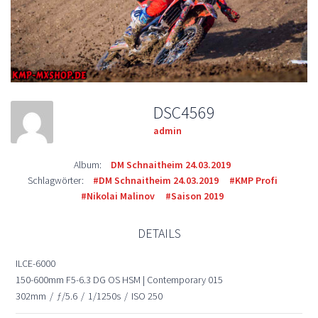
DSC4569
admin
Album:
DM Schnaitheim 24.03.2019
Schlagwörter:
#DM Schnaitheim 24.03.2019
#KMP Profi
#Nikolai Malinov
#Saison 2019
DETAILS
ILCE-6000
150-600mm F5-6.3 DG OS HSM | Contemporary 015
302mm
/
ƒ/5.6
/
1/1250s
/
ISO 250